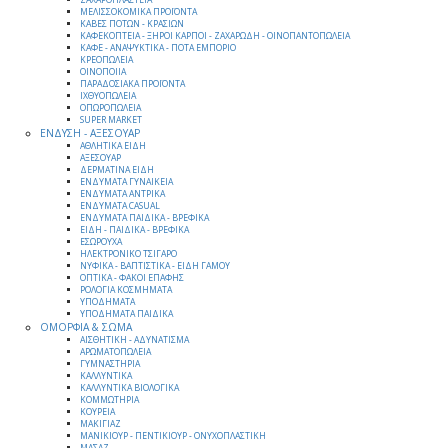
ΜΕΛΙΣΣΟΚΟΜΙΚΑ ΠΡΟΪΟΝΤΑ
ΚΑΒΕΣ ΠΟΤΩΝ - ΚΡΑΣΙΩΝ
ΚΑΦΕΚΟΠΤΕΙΑ - ΞΗΡΟΙ ΚΑΡΠΟΙ - ΖΑΧΑΡΩΔΗ - ΟΙΝΟΠΑΝΤΟΠΩΛΕΙΑ
ΚΑΦΕ - ΑΝΑΨΥΚΤΙΚΑ - ΠΟΤΑ ΕΜΠΟΡΙΟ
ΚΡΕΟΠΩΛΕΙΑ
ΟΙΝΟΠΟΙΙΑ
ΠΑΡΑΔΟΣΙΑΚΑ ΠΡΟΪΟΝΤΑ
ΙΧΘΥΟΠΩΛΕΙΑ
ΟΠΩΡΟΠΩΛΕΙΑ
SUPER MARKET
ΕΝΔΥΣΗ - ΑΞΕΣΟΥΑΡ
ΑΘΛΗΤΙΚΑ ΕΙΔΗ
ΑΞΕΣΟΥΑΡ
ΔΕΡΜΑΤΙΝΑ ΕΙΔΗ
ΕΝΔΥΜΑΤΑ ΓΥΝΑΙΚΕΙΑ
ΕΝΔΥΜΑΤΑ ΑΝΤΡΙΚΑ
ΕΝΔΥΜΑΤΑ CASUAL
ΕΝΔΥΜΑΤΑ ΠΑΙΔΙΚΑ - ΒΡΕΦΙΚΑ
ΕΙΔΗ - ΠΑΙΔΙΚΑ - ΒΡΕΦΙΚΑ
ΕΣΩΡΟΥΧΑ
ΗΛΕΚΤΡΟΝΙΚΟ ΤΣΙΓΑΡΟ
ΝΥΦΙΚΑ - ΒΑΠΤΙΣΤΙΚΑ - ΕΙΔΗ ΓΑΜΟΥ
ΟΠΤΙΚΑ - ΦΑΚΟΙ ΕΠΑΦΗΣ
ΡΟΛΟΓΙΑ ΚΟΣΜΗΜΑΤΑ
ΥΠΟΔΗΜΑΤΑ
ΥΠΟΔΗΜΑΤΑ ΠΑΙΔΙΚΑ
ΟΜΟΡΦΙΑ & ΣΩΜΑ
ΑΙΣΘΗΤΙΚΗ - ΑΔΥΝΑΤΙΣΜΑ
ΑΡΩΜΑΤΟΠΩΛΕΙΑ
ΓΥΜΝΑΣΤΗΡΙΑ
ΚΑΛΛΥΝΤΙΚΑ
ΚΑΛΛΥΝΤΙΚΑ ΒΙΟΛΟΓΙΚΑ
ΚΟΜΜΩΤΗΡΙΑ
ΚΟΥΡΕΙΑ
ΜΑΚΙΓΙΑΖ
ΜΑΝΙΚΙΟΥΡ - ΠΕΝΤΙΚΙΟΥΡ - ΟΝΥΧΟΠΛΑΣΤΙΚΗ
ΜΑΣΑΖ