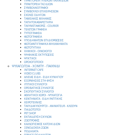
ΠΡΑΚΤΟΡΕΙΑ ΤΥΧΕΡΩΝ ΠΑΙΧΝΙΔΙΩΝ
ΠΡΑΚΤΟΡΕΙΑ ΤΑΞΙΔΙΩΝ
ΣΥΜΒΟΛΑΙΟΓΡΑΦΟΙ
ΣΥΜΒΟΥΛΟΙ ΕΠΙΧΕΙΡΗΣΕΩΝ
ΣΧΟΛΕΣ ΟΔΗΓΩΝ
ΤΑΜΕΙΑΚΕΣ ΜΧΗΑΝΕΣ
ΤΑΠΗΤΟΚΑΘΑΡΙΣΤΗΡΙΑ
ΤΑΧΥΜΕΤΑΦΟΡΕΣ - COURIER
ΤΕΛΕΤΩΝ ΓΡΑΦΕΙΑ
ΤΥΠΟΓΡΑΦΕΙΑ
ΦΩΤΟΓΡΑΦΕΙΑ
ΥΠΟΔΗΜΑΤΩΝ ΕΠΙΔΙΟΡΘΩΣΕΙΣ
ΦΩΤΟΑΝΤΙΓΡΑΦΙΚΑ ΜΗΧΑΝΗΜΑΤΑ
ΦΩΤΟΤΥΠΙΚΑ
ΧΗΜΙΚΟΙ - ΟΙΝΟΛΟΓΟΙ
ΨΗΦΙΑΚΕΣ ΕΚΤΥΠΩΣΕΙΣ
ΨΥΚΤΙΚΟΙ
ΩΡΟΛΟΓΟΠΟΙΟΙ
ΨΥΧΑΓΩΓΕΙΑ - ΧΟΜΠΥ - ΠΑΙΧΝΙΔΙ
INTERNET CAFE
VIDEO CLUBS
ΑΛΙΕΙΑΣ ΕΙΔΗ - ΕΙΔΗ ΚΥΝΗΓΙΟΥ
ΕΞΟΡΜΗΣΕΙΣ ΣΤΗ ΦΥΣΗ
ΙΠΠΙΚΟΙ ΣΥΛΛΟΓΟΙ
ΟΡΕΙΒΑΤΙΚΟΣ ΣΥΛΛΟΓΟΣ
ΣΚΟΠΕΥΤΙΚΟΙ ΣΥΛΛΟΓΟΙ
ΑΘΛΗΤΙΚΟΙ ΧΩΡΟΙ - ΨΥΧΑΓΩΓΙΑ
ΚΕΝΤΗΜΑΤΑ - ΕΙΔΗ ΡΑΠΤΙΚΗΣ
ΧΕΙΡΟΤΕΧΝΙΕΣ
ΤΑΧΥΔΑΚΥΛΟΥΡΓΟΙ - ANIMATEUR - ΚΛΟΟΥΝ
ΠΑΙΔΟΤΟΠΟΙ
PET SHOP
ΕΚΠΑΙΔΕΥΣΗ ΣΚΥΛΩΝ
ΖΩΟΤΡΟΦΕΣ
ΚΑΛΛΩΠΙΣΜΟΣ ΚΑΤΟΙΚΙΔΙΩΝ
ΞΕΝΟΔΟΧΕΙΑ ΖΩΩΝ
ΠΟΔΗΛΑΤΑ
SERVICE ΠΟΔΗΛΑΤΩΝ