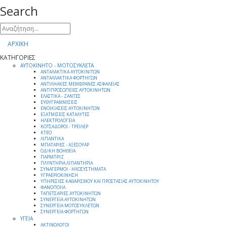
Search
ΑΡΧΙΚΗ
ΚΑΤΗΓΟΡΙΕΣ
ΑΥΤΟΚΙΝΗΤΟ - ΜΟΤΟΣΥΚΛΕΤΑ
ΑΝΤΑΛΑΚΤΙΚΑ ΑΥΤΟΚΙΝΙΤΩΝ
ΑΝΤΑΛΛΑΚΤΙΚΑ ΦΟΡΤΗΓΩΝ
ΑΝΤΙΛΗΑΚΕΣ ΜΕΜΒΡΑΝΕΣ ΑΣΦΑΛΕΙΑΣ
ΑΝΤΙΠΡΟΣΩΠΕΙΕΣ ΑΥΤΟΚΙΝΗΤΩΝ
ΕΛΑΣΤΙΚΑ - ΖΑΝΤΕΣ
ΕΥΘΥΓΡΑΜΜΙΣΕΙΣ
ΕΝΟΙΚΙΑΣΕΙΣ ΑΥΤΟΚΙΝΗΤΩΝ
ΕΞΑΤΜΙΣΕΙΣ ΚΑΤΑΛΥΤΕΣ
ΗΛΕΚΤΡΟΛΟΓΕΙΑ
ΚΟΤΣΑΔΟΡΟΙ - ΤΡΕΙΛΕΡ
ΚΤΕΟ
ΛΙΠΑΝΤΙΚΑ
ΜΠΑΤΑΡΙΕΣ - ΑΞΕΣΟΥΑΡ
ΟΔΙΚΗ ΒΟΗΘΕΙΑ
ΠΑΡΜΠΡΙΖ
ΠΛΥΝΤΗΡΙΑ ΛΙΠΑΝΤΗΡΙΑ
ΣΥΝΑΓΕΡΜΟΙ - ΗΧΟΣΥΣΤΗΜΑΤΑ
ΥΓΡΑΕΡΙΟΚΙΝΗΣΗ
ΥΠΗΡΕΣΙΕΣ ΚΑΘΑΡΙΣΜΟΥ ΚΑΙ ΠΡΟΣΤΑΣΙΑΣ ΑΥΤΟΚΙΝΗΤΟΥ
ΦΑΝΟΠΟΙΙΑ
ΤΑΠΕΤΣΑΡΙΕΣ ΑΥΤΟΚΙΝΗΤΩΝ
ΣΥΝΕΡΓΕΙΑ ΑΥΤΟΚΙΝΗΤΩΝ
ΣΥΝΕΡΓΕΙΑ ΜΟΤΟΣΥΚΛΕΤΩΝ
ΣΥΝΕΡΓΕΙΑ ΦΟΡΤΗΓΩΝ
ΥΓΕΙΑ
ΑΚΤΙΝΟΛΟΓΟΙ