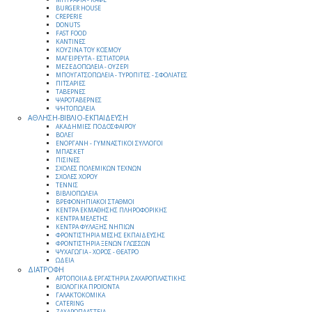
BURGER HOUSE
CREPERIE
DONUTS
FAST FOOD
ΚΑΝΤΙΝΕΣ
ΚΟΥΖΙΝΑ ΤΟΥ ΚΟΣΜΟΥ
ΜΑΓΕΙΡΕΥΤΑ - ΕΣΤΙΑΤΟΡΙΑ
ΜΕΖΕΔΟΠΩΛΕΙΑ - ΟΥΖΕΡΙ
ΜΠΟΥΓΑΤΣΟΠΩΛΕΙΑ - ΤΥΡΟΠΙΤΕΣ - ΣΦΟΛΙΑΤΕΣ
ΠΙΤΣΑΡΙΕΣ
ΤΑΒΕΡΝΕΣ
ΨΑΡΟΤΑΒΕΡΝΕΣ
ΨΗΤΟΠΩΛΕΙΑ
ΑΘΛΗΣΗ-ΒΙΒΛΙΟ-ΕΚΠΑΙΔΕΥΣΗ
ΑΚΑΔΗΜΙΕΣ ΠΟΔΟΣΦΑΙΡΟΥ
ΒΟΛΕΪ
ΕΝΟΡΓΑΝΗ - ΓΥΜΝΑΣΤΙΚΟΙ ΣΥΛΛΟΓΟΙ
ΜΠΑΣΚΕΤ
ΠΙΣΙΝΕΣ
ΣΧΟΛΕΣ ΠΟΛΕΜΙΚΩΝ ΤΕΧΝΩΝ
ΣΧΟΛΕΣ ΧΟΡΟΥ
ΤΕΝΝΙΣ
ΒΙΒΛΙΟΠΩΛΕΙΑ
ΒΡΕΦΟΝΗΠΙΑΚΟΙ ΣΤΑΘΜΟΙ
ΚΕΝΤΡΑ ΕΚΜΑΘΗΣΗΣ ΠΛΗΡΟΦΟΡΙΚΗΣ
ΚΕΝΤΡΑ ΜΕΛΕΤΗΣ
ΚΕΝΤΡΑ ΦΥΛΑΞΗΣ ΝΗΠΙΩΝ
ΦΡΟΝΤΙΣΤΗΡΙΑ ΜΕΣΗΣ ΕΚΠΑΙΔΕΥΣΗΣ
ΦΡΟΝΤΙΣΤΗΡΙΑ ΞΕΝΩΝ ΓΛΩΣΣΩΝ
ΨΥΧΑΓΩΓΙΑ - ΧΟΡΟΣ - ΘΕΑΤΡΟ
ΩΔΕΙΑ
ΔΙΑΤΡΟΦΗ
ΑΡΤΟΠΟΙΙΑ & ΕΡΓΑΣΤΗΡΙΑ ΖΑΧΑΡΟΠΛΑΣΤΙΚΗΣ
ΒΙΟΛΟΓΙΚΑ ΠΡΟΪΟΝΤΑ
ΓΑΛΑΚΤΟΚΟΜΙΚΑ
CATERING
ΖΑΧΑΡΟΠΛΑΣΤΕΙΑ