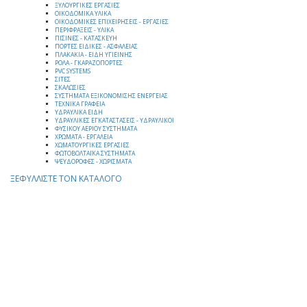
ΞΥΛΟΥΡΓΙΚΕΣ ΕΡΓΑΣΙΕΣ
ΟΙΚΟΔΟΜΙΚΑ ΥΛΙΚΑ
ΟΙΚΟΔΟΜΙΚΕΣ ΕΠΙΧΕΙΡΗΣΕΙΣ - ΕΡΓΑΣΙΕΣ
ΠΕΡΙΦΡΑΞΕΙΣ - ΥΛΙΚΑ
ΠΙΣΙΝΕΣ - ΚΑΤΑΣΚΕΥΗ
ΠΟΡΤΕΣ ΕΙΔΙΚΕΣ - ΑΣΦΑΛΕΙΑΣ
ΠΛΑΚΑΚΙΑ - ΕΙΔΗ ΥΓΙΕΙΝΗΣ
ΡΟΛΑ - ΓΚΑΡΑΖΟΠΟΡΤΕΣ
PVC SYSTEMS
ΣΙΤΕΣ
ΣΚΑΛΩΣΙΕΣ
ΣΥΣΤΗΜΑΤΑ ΕΞΙΚΟΝΟΜΙΣΗΣ ΕΝΕΡΓΕΙΑΣ
ΤΕΧΝΙΚΑ ΓΡΑΦΕΙΑ
ΥΔΡΑΥΛΙΚΑ ΕΙΔΗ
ΥΔΡΑΥΛΙΚΕΣ ΕΓΚΑΤΑΣΤΑΣΕΙΣ - ΥΔΡΑΥΛΙΚΟΙ
ΦΥΣΙΚΟΥ ΑΕΡΙΟΥ ΣΥΣΤΗΜΑΤΑ
ΧΡΩΜΑΤΑ - ΕΡΓΑΛΕΙΑ
ΧΩΜΑΤΟΥΡΓΙΚΕΣ ΕΡΓΑΣΙΕΣ
ΦΩΤΟΒΟΛΤΑΪΚΑ ΣΥΣΤΗΜΑΤΑ
ΨΕΥΔΟΡΟΦΕΣ - ΧΩΡΙΣΜΑΤΑ
ΞΕΦΥΛΛΙΣΤΕ ΤΟΝ ΚΑΤΑΛΟΓΟ